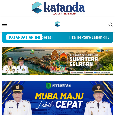
Loncat
ke
konten
Menu
Mobile
si Sawit Berbasis Koperasi
KATANDA HARI INI
Tiga Hektare Lahan di Sekayu 