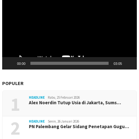
Video
00:00
03:05
POPULER
1
HEADLINE
Rabu, 25 Februari 2026
Alex Noerdin Tutup Usia di Jakarta, Sums…
2
HEADLINE
Senin, 26 Januari 2026
PN Palembang Gelar Sidang Penetapan Gugu…