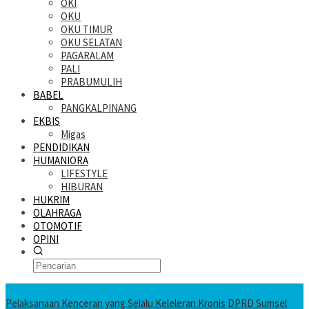
OKI
OKU
OKU TIMUR
OKU SELATAN
PAGARALAM
PALI
PRABUMULIH
BABEL
PANGKALPINANG
EKBIS
Migas
PENDIDIKAN
HUMANIORA
LIFESTYLE
HIBURAN
HUKRIM
OLAHRAGA
OTOMOTIF
OPINI
KATANDA HARI INI
Pelaksanaan Kenceran yang Selalu Keleleran Kronis
DPRD Sumsel