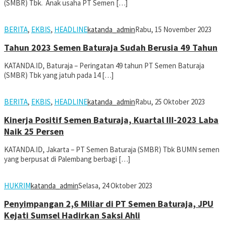
(SMBR) Tbk. Anak usaha PT Semen […]
BERITA
,
EKBIS
,
HEADLINE
katanda_admin
Rabu, 15 November 2023
Tahun 2023 Semen Baturaja Sudah Berusia 49 Tahun
KATANDA.ID, Baturaja – Peringatan 49 tahun PT Semen Baturaja
(SMBR) Tbk yang jatuh pada 14 […]
BERITA
,
EKBIS
,
HEADLINE
katanda_admin
Rabu, 25 Oktober 2023
Kinerja Positif Semen Baturaja, Kuartal III-2023 Laba
Naik 25 Persen
KATANDA.ID, Jakarta – PT Semen Baturaja (SMBR) Tbk BUMN semen
yang berpusat di Palembang berbagi […]
HUKRIM
katanda_admin
Selasa, 24 Oktober 2023
Penyimpangan 2,6 Miliar di PT Semen Baturaja, JPU
Kejati Sumsel Hadirkan Saksi Ahli