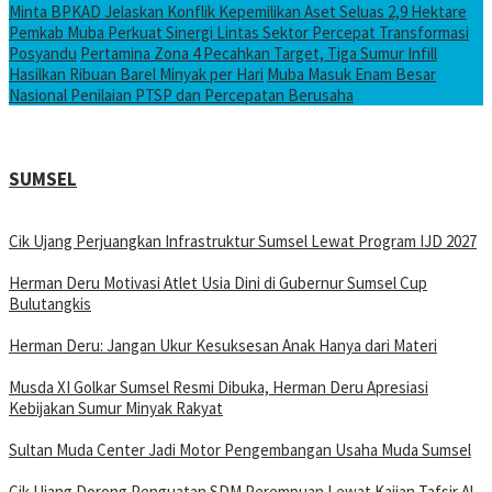
Minta BPKAD Jelaskan Konflik Kepemilikan Aset Seluas 2,9 Hektare
Pemkab Muba Perkuat Sinergi Lintas Sektor Percepat Transformasi
Posyandu
Pertamina Zona 4 Pecahkan Target, Tiga Sumur Infill
Hasilkan Ribuan Barel Minyak per Hari
Muba Masuk Enam Besar
Nasional Penilaian PTSP dan Percepatan Berusaha
SUMSEL
Cik Ujang Perjuangkan Infrastruktur Sumsel Lewat Program IJD 2027
Herman Deru Motivasi Atlet Usia Dini di Gubernur Sumsel Cup
Bulutangkis
Herman Deru: Jangan Ukur Kesuksesan Anak Hanya dari Materi
Musda XI Golkar Sumsel Resmi Dibuka, Herman Deru Apresiasi
Kebijakan Sumur Minyak Rakyat
Sultan Muda Center Jadi Motor Pengembangan Usaha Muda Sumsel
Cik Ujang Dorong Penguatan SDM Perempuan Lewat Kajian Tafsir Al-