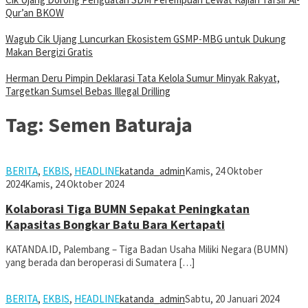
Qur’an BKOW
Wagub Cik Ujang Luncurkan Ekosistem GSMP-MBG untuk Dukung
Makan Bergizi Gratis
Herman Deru Pimpin Deklarasi Tata Kelola Sumur Minyak Rakyat,
Targetkan Sumsel Bebas Illegal Drilling
Tag:
Semen Baturaja
BERITA
,
EKBIS
,
HEADLINE
katanda_admin
Kamis, 24 Oktober
2024
Kamis, 24 Oktober 2024
Kolaborasi Tiga BUMN Sepakat Peningkatan
Kapasitas Bongkar Batu Bara Kertapati
KATANDA.ID, Palembang – Tiga Badan Usaha Miliki Negara (BUMN)
yang berada dan beroperasi di Sumatera […]
BERITA
,
EKBIS
,
HEADLINE
katanda_admin
Sabtu, 20 Januari 2024