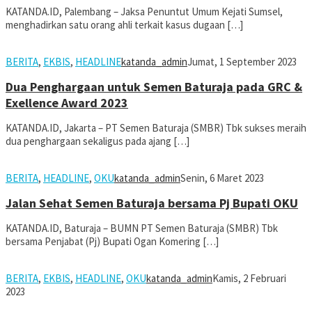
KATANDA.ID, Palembang – Jaksa Penuntut Umum Kejati Sumsel,
menghadirkan satu orang ahli terkait kasus dugaan […]
BERITA
,
EKBIS
,
HEADLINE
katanda_admin
Jumat, 1 September 2023
Dua Penghargaan untuk Semen Baturaja pada GRC &
Exellence Award 2023
KATANDA.ID, Jakarta – PT Semen Baturaja (SMBR) Tbk sukses meraih
dua penghargaan sekaligus pada ajang […]
BERITA
,
HEADLINE
,
OKU
katanda_admin
Senin, 6 Maret 2023
Jalan Sehat Semen Baturaja bersama Pj Bupati OKU
KATANDA.ID, Baturaja – BUMN PT Semen Baturaja (SMBR) Tbk
bersama Penjabat (Pj) Bupati Ogan Komering […]
BERITA
,
EKBIS
,
HEADLINE
,
OKU
katanda_admin
Kamis, 2 Februari
2023