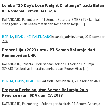
Lomba “30 Day’s Lose Weight Challenge” pada Bulan
K3 Nasional Semen Baturaja
KATANDA.ID, Palembang – PT Semen Baturaja (SMBR) Tbk kembali
menggelar Bulan Keselamatan dan Kesehatan Kerja […]
BERITA
,
HEADLINE
,
PALEMBANG
katanda_admin
Jumat, 22 Desember
2023
Proper Hijau 2023 untuk PT Semen Baturaja dari
Kementerian LHK
KATANDA.ID, Jakarta – Perusahaan semen PT Semen Baturaja
(SMBR) Tbk berhasil meraih penghargaan Proper Hijau […]
BERITA
,
EKBIS
,
HEADLINE
katanda_admin
Kamis, 7 Desember 2023
Program Berkelanjutan Semen Baturaja Raih
Penghargaan ISDA dan ICA 2023
KATANDA.ID, Palembang – Sukses ganda diraih PT Semen Baturaja