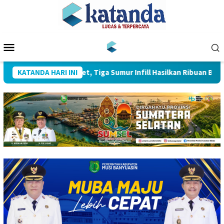
Loncat
ke
konten
Menu
Mobile
 4 Pecahkan Target, Tiga Sumur Infill Hasilkan Ribuan Barel Miny
KATANDA HARI INI