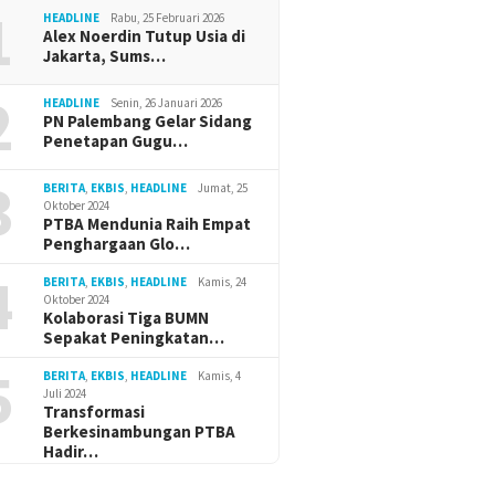
1
HEADLINE
Rabu, 25 Februari 2026
Alex Noerdin Tutup Usia di
Jakarta, Sums…
2
HEADLINE
Senin, 26 Januari 2026
PN Palembang Gelar Sidang
Penetapan Gugu…
3
BERITA
,
EKBIS
,
HEADLINE
Jumat, 25
Oktober 2024
PTBA Mendunia Raih Empat
Penghargaan Glo…
4
BERITA
,
EKBIS
,
HEADLINE
Kamis, 24
Oktober 2024
Kolaborasi Tiga BUMN
Sepakat Peningkatan…
5
BERITA
,
EKBIS
,
HEADLINE
Kamis, 4
Juli 2024
Transformasi
Berkesinambungan PTBA
Hadir…