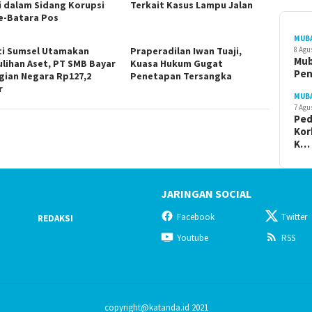
i dalam Sidang Korupsi
Terkait Kasus Lampu Jalan
e-Batara Pos
MUB
ti Sumsel Utamakan
Praperadilan Iwan Tuaji,
8 Agu
Mub
lihan Aset, PT SMB Bayar
Kuasa Hukum Gugat
Pe
gian Negara Rp127,2
Penetapan Tersangka
r
MUB
7 Agu
Ped
Kor
K…
JARINGAN SOCIAL
Facebook
Twitter
REDAKSI
Youtube
RSS
copyright@katanda.id 2021