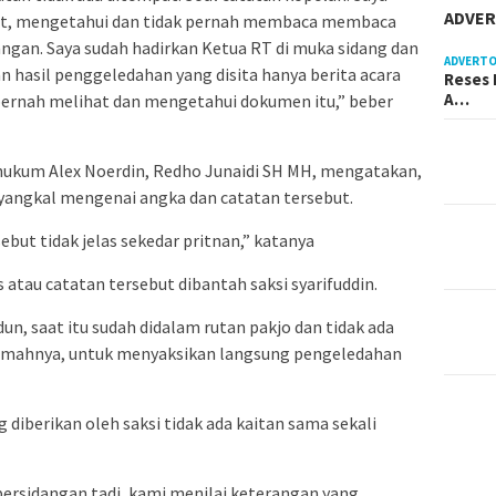
ADVER
at, mengetahui dan tidak pernah membaca membaca
angan. Saya sudah hadirkan Ketua RT di muka sidang dan
ADVERTO
n hasil penggeledahan yang disita hanya berita acara
Reses 
A…
 pernah melihat dan mengetahui dokumen itu,” beber
 hukum Alex Noerdin, Redho Junaidi SH MH, mengatakan,
enyangkal mengenai angka dan catatan tersebut.
ebut tidak jelas sekedar pritnan,” katanya
 atau catatan tersebut dibantah saksi syarifuddin.
n, saat itu sudah didalam rutan pakjo dan tidak ada
umahnya, untuk menyaksikan langsung pengeledahan
 diberikan oleh saksi tidak ada kaitan sama sekali
ersidangan tadi, kami menilai keterangan yang