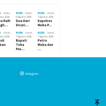
A
Sabtu,
MUBA
Sabtu,
MUBA
Jumat,
stus 2026
8 Agustus 2026
7 Agustus 2026
a Raih
Dua Hari
Kapolres
ngh…
Dicari…
Muba P…
A
Jumat,
MUBA
Jumat,
MUBA
Jumat,
stus 2026
7 Agustus 2026
7 Agustus 2026
uli
Bupati
Petro
ban
Toha
Muba dan
Pas…
…
Instagram