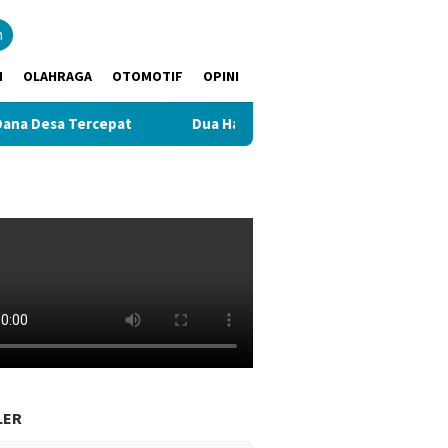
n
M
OLAHRAGA
OTOMOTIF
OPINI
esa Tercepat
Dua Hari Dicari, Warga Bailangu Ditemukan
LER