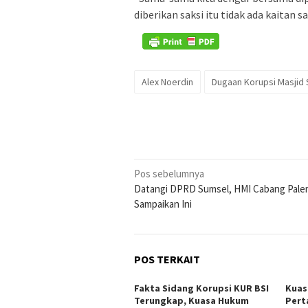
diberikan saksi itu tidak ada kaitan 
Alex Noerdin
Dugaan Korupsi Masjid 
Navigasi
Pos sebelumnya
Datangi DPRD Sumsel, HMI Cabang Pal
pos
Sampaikan Ini
POS TERKAIT
Fakta Sidang Korupsi KUR BSI
Kuas
Terungkap, Kuasa Hukum
Pert