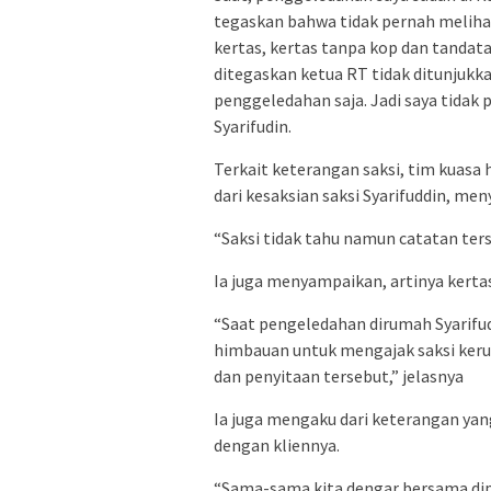
tegaskan bahwa tidak pernah melih
kertas, kertas tanpa kop dan tandat
ditegaskan ketua RT tidak ditunjukka
penggeledahan saja. Jadi saya tidak
Syarifudin.
Terkait keterangan saksi, tim kuasa
dari kesaksian saksi Syarifuddin, m
“Saksi tidak tahu namun catatan ters
Ia juga menyampaikan, artinya kertas
“Saat pengeledahan dirumah Syarifudu
himbauan untuk mengajak saksi ker
dan penyitaan tersebut,” jelasnya
Ia juga mengaku dari keterangan yang
dengan kliennya.
“Sama-sama kita dengar bersama dip