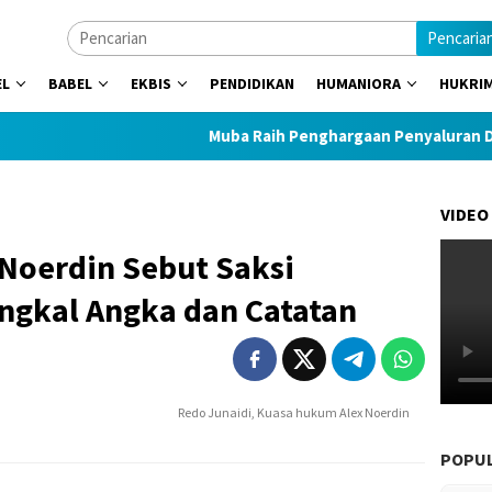
Pencaria
EL
BABEL
EKBIS
PENDIDIKAN
HUMANIORA
HUKRI
Muba Raih Penghargaan Penyaluran Dana D
VIDEO
Noerdin Sebut Saksi
ngkal Angka dan Catatan
Redo Junaidi, Kuasa hukum Alex Noerdin
POPU