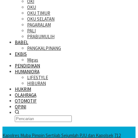
OKI
OKU
OKU TIMUR
OKU SELATAN
PAGARALAM
PALI
PRABUMULIH
BABEL
PANGKALPINANG
EKBIS
Migas
PENDIDIKAN
HUMANIORA
LIFESTYLE
HIBURAN
HUKRIM
OLAHRAGA
OTOMOTIF
OPINI
KATANDA HARI INI
Kapolres Muba Pimpin Sertijab Sejumlah PJU dan Kapolsek
712