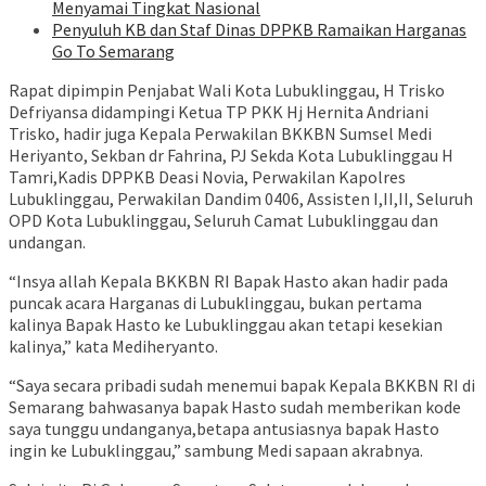
Menyamai Tingkat Nasional
Penyuluh KB dan Staf Dinas DPPKB Ramaikan Harganas
Go To Semarang
Rapat dipimpin Penjabat Wali Kota Lubuklinggau, H Trisko
Defriyansa didampingi Ketua TP PKK Hj Hernita Andriani
Trisko, hadir juga Kepala Perwakilan BKKBN Sumsel Medi
Heriyanto, Sekban dr Fahrina, PJ Sekda Kota Lubuklinggau H
Tamri,Kadis DPPKB Deasi Novia, Perwakilan Kapolres
Lubuklinggau, Perwakilan Dandim 0406, Assisten I,II,II, Seluruh
OPD Kota Lubuklinggau, Seluruh Camat Lubuklinggau dan
undangan.
“Insya allah Kepala BKKBN RI Bapak Hasto akan hadir pada
puncak acara Harganas di Lubuklinggau, bukan pertama
kalinya Bapak Hasto ke Lubuklinggau akan tetapi kesekian
kalinya,” kata Mediheryanto.
“Saya secara pribadi sudah menemui bapak Kepala BKKBN RI di
Semarang bahwasanya bapak Hasto sudah memberikan kode
saya tunggu undanganya,betapa antusiasnya bapak Hasto
ingin ke Lubuklinggau,” sambung Medi sapaan akrabnya.